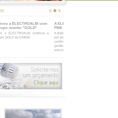
A ELECTROALBI mantém o estatuto de
PME LÍDER
A distinção da Electroalbi como PME Líder 2012
por proposta do Banco Santander Totta que
confirma o seu elevado modelo de excelência na
gestão da empresa, que demonstra uma excelente
execução financeira e competitiva.