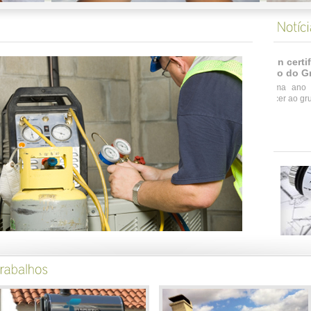
A Daikin certificou a ELECTROALBI com
Membro do Grupo restrito "GOLD"
Mais uma ano e a ELECTROALBI continua a
prentencer ao grupo GOLD da DAIKIN.