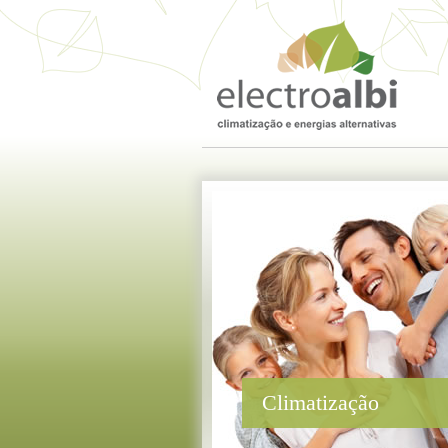
Climatização
O conforto térmico de uma casa é um factor 
As unidades de ar condicionado de ultima g
impedindo a formação de bolor. Tudo isto é 
A
Electroalbi
projecta, dimensiona e instala s
Temos orgulho de possuir um Know-how a
garantindo a melhor solução de conforto e ef
Saiba mais »
Climatização